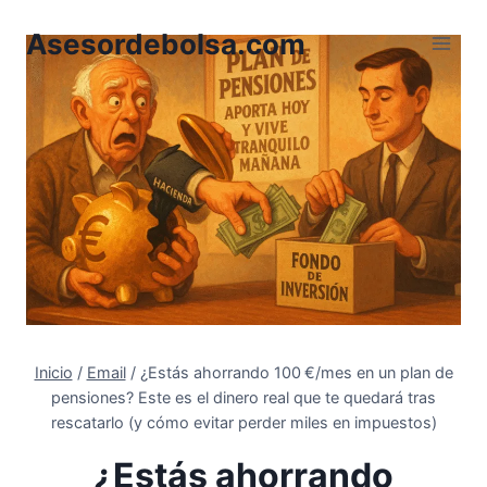
Saltar
Asesordebolsa.com
al
contenido
Inicio
/
Email
/
¿Estás ahorrando 100 €/mes en un plan de
pensiones? Este es el dinero real que te quedará tras
rescatarlo (y cómo evitar perder miles en impuestos)
¿Estás ahorrando