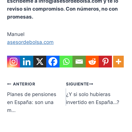
Escríbeme a info@asesordebolsa.com y te lo
reviso sin compromiso. Con números, no con
promesas.
Manuel
asesordebolsa.com
Navegación
ANTERIOR
SIGUIENTE
Planes de pensiones
¿Y si solo hubieras
de
en España: son una
invertido en España…?
entradas
m…