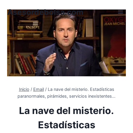
Saltar
Asesordebolsa.com
al
contenido
Inicio
/
Email
/
La nave del misterio. Estadísticas
paranormales, pirámides, servicios inexistentes…
La nave del misterio.
Estadísticas