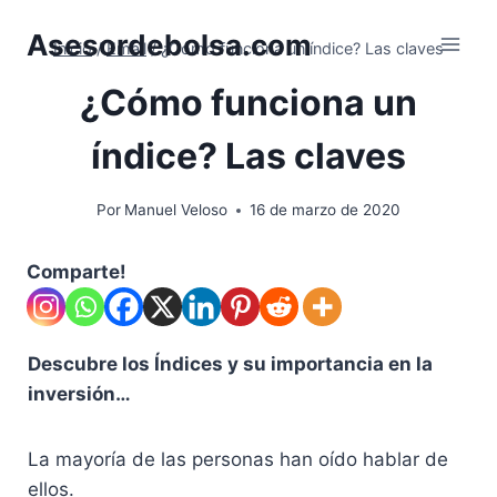
Saltar
Asesordebolsa.com
al
Inicio
/
Email
/
¿Cómo funciona un índice? Las claves
contenido
¿Cómo funciona un
índice? Las claves
Por
Manuel Veloso
16 de marzo de 2020
Comparte!
Descubre los Índices y su importancia en la
inversión…
La mayoría de las personas han oído hablar de
ellos.