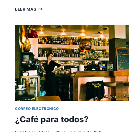
NOVEDADES
LEER MÁS
Y
MÁS:
MUSIC&FINANCE
AHORA
EN
WHATSAPP
CORREO ELECTRÓNICO
¿Café para todos?