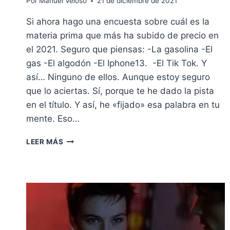
Por
Manuel Veloso
21 de diciembre de 2021
Si ahora hago una encuesta sobre cuál es la
materia prima que más ha subido de precio en
el 2021. Seguro que piensas: -La gasolina -El
gas -El algodón -El Iphone13. -El Tik Tok. Y
así… Ninguno de ellos. Aunque estoy seguro
que lo aciertas. Sí, porque te he dado la pista
en el título. Y así, he «fijado» esa palabra en tu
mente. Eso…
¿CAFÉ
LEER MÁS
PARA
TODOS?