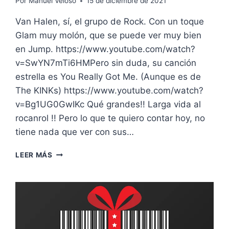
Por
Manuel Veloso
15 de diciembre de 2021
Van Halen, sí, el grupo de Rock. Con un toque
Glam muy molón, que se puede ver muy bien
en Jump. https://www.youtube.com/watch?
v=SwYN7mTi6HMPero sin duda, su canción
estrella es You Really Got Me. (Aunque es de
The KINKs) https://www.youtube.com/watch?
v=Bg1UG0GwIKc Qué grandes!! Larga vida al
rocanrol !! Pero lo que te quiero contar hoy, no
tiene nada que ver con sus…
LA
LEER MÁS
CLAUSULA
VAN
HALEN