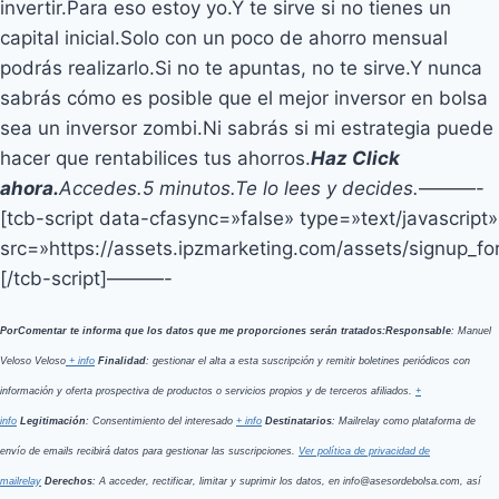
invertir.Para eso estoy yo.Y te sirve si no tienes un
capital inicial.Solo con un poco de ahorro mensual
podrás realizarlo.Si no te apuntas, no te sirve.Y nunca
sabrás cómo es posible que el mejor inversor en bolsa
sea un inversor zombi.Ni sabrás si mi estrategia puede
hacer que rentabilices tus ahorros.
Haz Click
ahora.
Accedes.
5 minutos.
Te lo lees y decides.
———-
[tcb-script data-cfasync=»false» type=»text/javascript»
src=»https://assets.ipzmarketing.com/assets/signup_for
[/tcb-script]———-
PorComentar te informa que los datos que me proporciones serán tratados:
Responsable
: Manuel
Veloso Veloso
+ info
Finalidad
: gestionar el alta a esta suscripción y remitir boletines periódicos con
información y oferta prospectiva de productos o servicios propios y de terceros afiliados.
+
info
Legitimación
: Consentimiento del interesado
+ info
Destinatarios
: Mailrelay como plataforma de
envío de emails recibirá datos para gestionar las suscripciones.
Ver política de privacidad de
mailrelay
Derechos
: A acceder, rectificar, limitar y suprimir los datos, en info@asesordebolsa.com, así