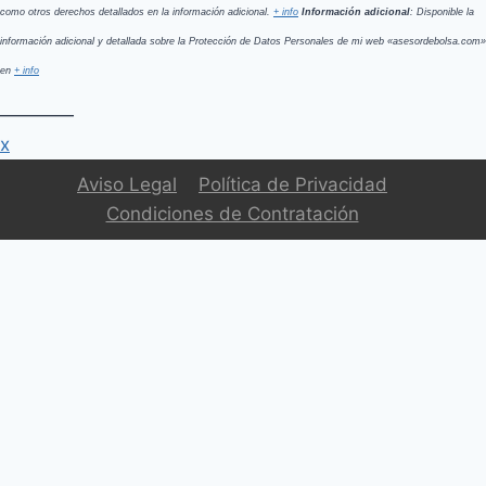
como otros derechos detallados en la información adicional.
+ info
Información adicional
: Disponible la
información adicional y detallada sobre la Protección de Datos Personales de mi web «asesordebolsa.com»
en
+ info
————
x
Aviso Legal
Política de Privacidad
Condiciones de Contratación